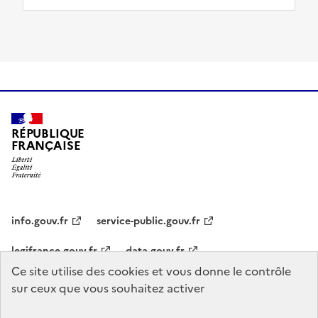
RÉPUBLIQUE
FRANÇAISE
info.gouv.fr
service-public.gouv.fr
legifrance.gouv.fr
data.gouv.fr
Ce site utilise des cookies et vous donne le contrôle
sur ceux que vous souhaitez activer
Statistiques
CGU
Mentions légales
Politique de confidentialité
Accessibilité : non conforme
Plan du site
Gestion des cookies