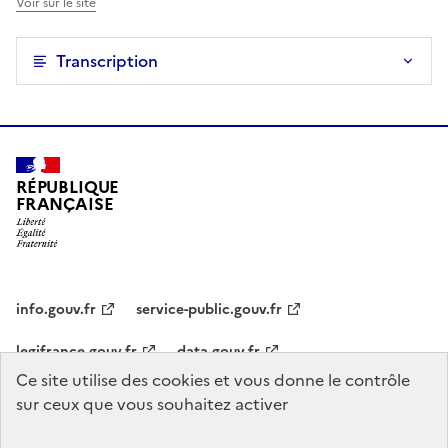
Voir sur le site
Transcription
RÉPUBLIQUE
FRANÇAISE
info.gouv.fr
service-public.gouv.fr
legifrance.gouv.fr
data.gouv.fr
Ce site utilise des cookies et vous donne le contrôle
sur ceux que vous souhaitez activer
Statistiques
CGU
Mentions légales
Politique de confidentialité
Accessibilité : non conforme
Plan du site
Gestion des cookies