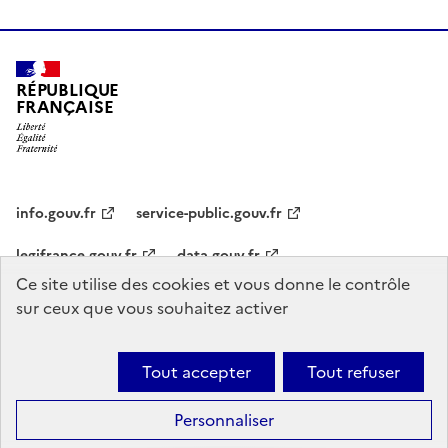
RÉPUBLIQUE
FRANÇAISE
info.gouv.fr
service-public.gouv.fr
legifrance.gouv.fr
data.gouv.fr
Ce site utilise des cookies et vous donne le contrôle
sur ceux que vous souhaitez activer
Statistiques
CGU
Mentions légales
Politique de confidentialité
Accessibilité : non conforme
Plan du site
Gestion des cookies
Tout accepter
Tout refuser
Sauf mention explicite de propriété intellectuelle détenue par des tiers,
les contenus de ce site sont proposés sous
licence etalab-2.0
Ce
Personnaliser
site est fait avec
Sites faciles