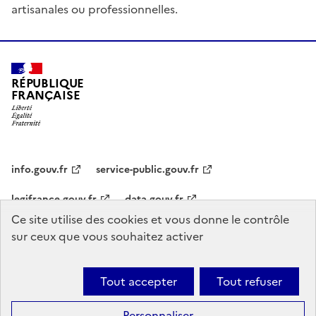
artisanales ou professionnelles.
RÉPUBLIQUE
FRANÇAISE
info.gouv.fr
service-public.gouv.fr
legifrance.gouv.fr
data.gouv.fr
Ce site utilise des cookies et vous donne le contrôle
sur ceux que vous souhaitez activer
Statistiques
CGU
Mentions légales
Politique de confidentialité
Accessibilité : non conforme
Plan du site
Gestion des cookies
Tout accepter
Tout refuser
Sauf mention explicite de propriété intellectuelle détenue par des tiers,
les contenus de ce site sont proposés sous
licence etalab-2.0
Ce
Personnaliser