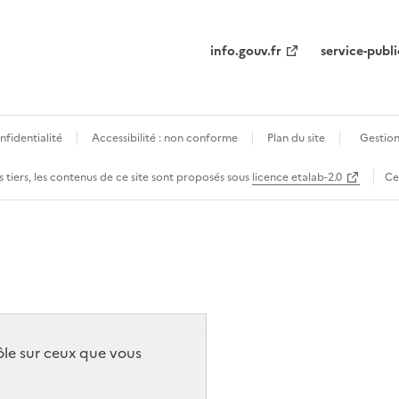
info.gouv.fr
service-publi
nfidentialité
Accessibilité : non conforme
Plan du site
Gestion
 tiers, les contenus de ce site sont proposés sous
licence etalab-2.0
Ce
rôle sur ceux que vous