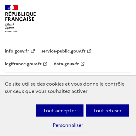
RÉPUBLIQUE
FRANÇAISE
info.gouv.fr
service-public.gouv.fr
legifrance.gouv.fr
data.gouv.fr
Statistiques
CGU
Mentions légales
Politique de confidentialité
Ce site utilise des cookies et vous donne le contrôle
sur ceux que vous souhaitez activer
Accessibilité : non conforme
Plan du site
Gestion des cookies
Sauf mention explicite de propriété intellectuelle détenue par des tiers,
Tout accepter
Tout refuser
les contenus de ce site sont proposés sous
licence etalab-2.0
Ce
site est fait avec
Sites faciles
Personnaliser