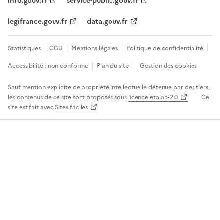
info.gouv.fr
service-public.gouv.fr
legifrance.gouv.fr
data.gouv.fr
Statistiques
CGU
Mentions légales
Politique de confidentialité
Accessibilité : non conforme
Plan du site
Gestion des cookies
Sauf mention explicite de propriété intellectuelle détenue par des tiers,
les contenus de ce site sont proposés sous
licence etalab-2.0
Ce
site est fait avec
Sites faciles